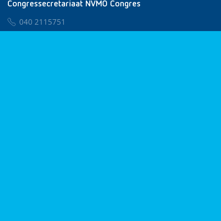
Congressecretariaat NVMO Congres
040 2115751
nvmo@congresservice.nl
Lid worden van NVMO
Privacy & Cookies
Algemene Voorwaarden
Klachtenregeling
© 2026 NVMO
Realisatie door
BUROTIJS