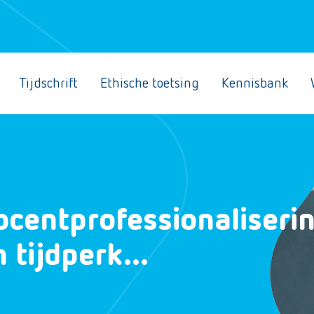
Tijdschrift
Ethische toetsing
Kennisbank
entprofessionaliseri
n tijdperk…