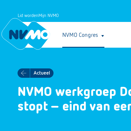
Lid worden
Mijn NVMO
NVMO Congres
Actueel
NVMO werkgroep Doc
stopt – eind van ee