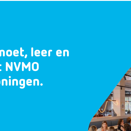
moet, leer en
et NVMO
oningen.