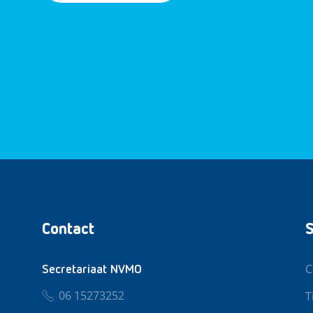
Contact
S
C
Secretariaat NVMO
06 15273252
T