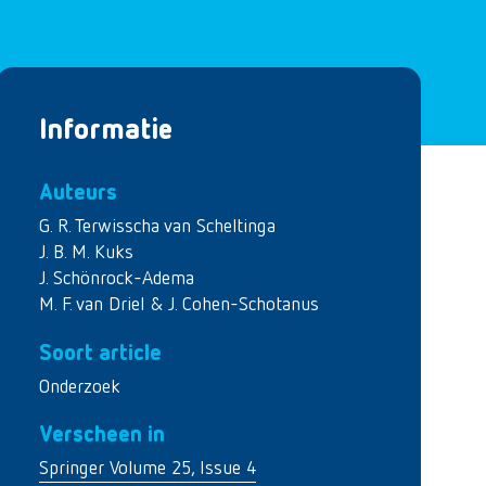
Informatie
Auteurs
G. R. Terwisscha van Scheltinga
J. B. M. Kuks
J. Schönrock-Adema
M. F. van Driel & J. Cohen-Schotanus
Soort article
Onderzoek
Verscheen in
Springer Volume 25, Issue 4