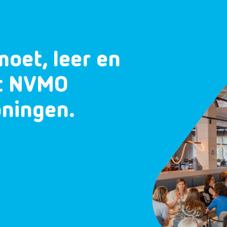
moet, leer en
et NVMO
oningen.