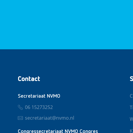
Contact
S
C
Secretariaat NVMO
06 15273252
T
secretariaat@nvmo.nl
W
K
Congressecretariaat NVMO Congres