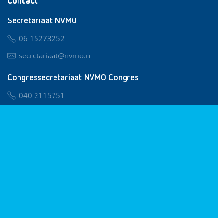
Contact
Secretariaat NVMO
06 15273252
secretariaat@nvmo.nl
Congressecretariaat NVMO Congres
040 2115751
nvmo@congresservice.nl
Lid worden van NVMO
Privacy & Cookies
Algemene Voorwaarden
Klachtenregeling
© 2026 NVMO
Realisatie door
BUROTIJS