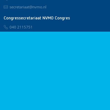
secretariaat@nvmo.nl
Congressecretariaat NVMO Congres
040 2115751
nvmo@congresservice.nl
Lid worden van NVMO
Privacy & Cookies
Algemene Voorwaarden
Klachtenregeling
© 2026 NVMO
Realisatie door
BUROTIJS