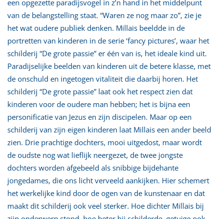
een opgezette paradijsvogel in z’n hand in het middelpunt
van de belangstelling staat. “Waren ze nog maar zo”, zie je
het wat oudere publiek denken. Millais beeldde in de
portretten van kinderen in de serie ‘fancy pictures’, waar het
schilderij “De grote passie” er één van is, het ideale kind uit.
Paradijselijke beelden van kinderen uit de betere klasse, met
de onschuld en ingetogen vitaliteit die daarbij horen. Het
schilderij “De grote passie” laat ook het respect zien dat
kinderen voor de oudere man hebben; het is bijna een
personificatie van Jezus en zijn discipelen. Maar op een
schilderij van zijn eigen kinderen laat Millais een ander beeld
zien. Drie prachtige dochters, mooi uitgedost, maar wordt
de oudste nog wat lieflijk neergezet, de twee jongste
dochters worden afgebeeld als snibbige bijdehante
jongedames, die ons licht verveeld aankijken. Hier schemert
het werkelijke kind door de ogen van de kunstenaar en dat
maakt dit schilderij ook veel sterker. Hoe dichter Millais bij
zijn onderwerp stond, hoe beter hij schilderde, getuige ook