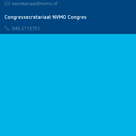
secretariaat@nvmo.nl
Congressecretariaat NVMO Congres
040 2115751
nvmo@congresservice.nl
Lid worden van NVMO
Privacy & Cookies
Algemene Voorwaarden
Klachtenregeling
© 2026 NVMO
Realisatie door
BUROTIJS