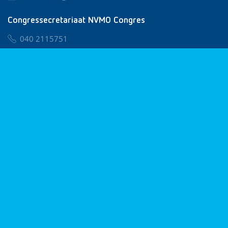
Congressecretariaat NVMO Congres
040 2115751
nvmo@congresservice.nl
Lid worden van NVMO
Privacy & Cookies
Algemene Voorwaarden
Klachtenregeling
© 2026 NVMO
Realisatie door
BUROTIJS