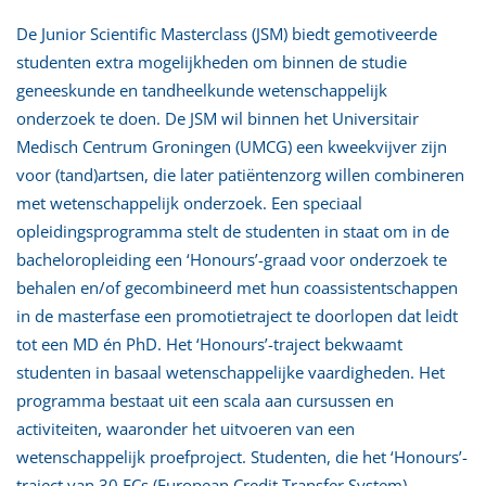
De Junior Scientific Masterclass (JSM) biedt gemotiveerde
studenten extra mogelijkheden om binnen de studie
geneeskunde en tandheelkunde wetenschappelijk
onderzoek te doen. De JSM wil binnen het Universitair
Medisch Centrum Groningen (UMCG) een kweekvijver zijn
voor (tand)artsen, die later patiëntenzorg willen combineren
met wetenschappelijk onderzoek. Een speciaal
opleidingsprogramma stelt de studenten in staat om in de
bacheloropleiding een ‘Honours’-graad voor onderzoek te
behalen en/of gecombineerd met hun coassistentschappen
in de masterfase een promotietraject te doorlopen dat leidt
tot een MD én PhD. Het ‘Honours’-traject bekwaamt
studenten in basaal wetenschappelijke vaardigheden. Het
programma bestaat uit een scala aan cursussen en
activiteiten, waaronder het uitvoeren van een
wetenschappelijk proefproject. Studenten, die het ‘Honours’-
traject van 30 ECs (European Credit Transfer System)