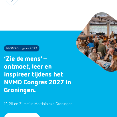
NVMO Congres 2027
‘Zie de mens’ –
ontmoet, leer en
inspireer tijdens het
NVMO Congres 2027 in
Groningen.
19, 20 en 21 mei in Martiniplaza Groningen