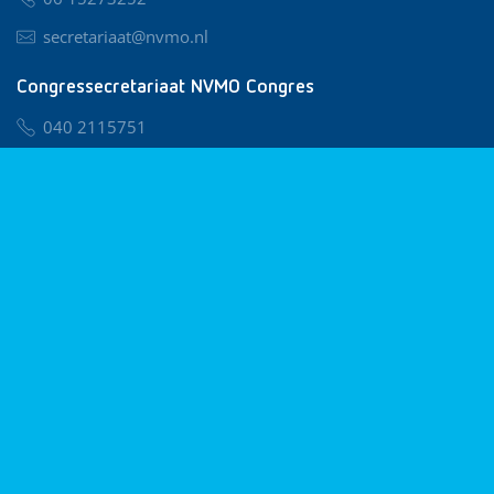
secretariaat@nvmo.nl
Congressecretariaat NVMO Congres
040 2115751
nvmo@congresservice.nl
Lid worden van NVMO
Privacy & Cookies
Algemene Voorwaarden
Klachtenregeling
© 2026 NVMO
Realisatie door
BUROTIJS