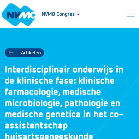
NVMO Congres
Artikelen
Interdisciplinair onderwijs in
de klinische fase: klinische
farmacologie, medische
microbiologie, pathologie en
medische genetica in het co-
assistentschap
huisartsgeneeskunde