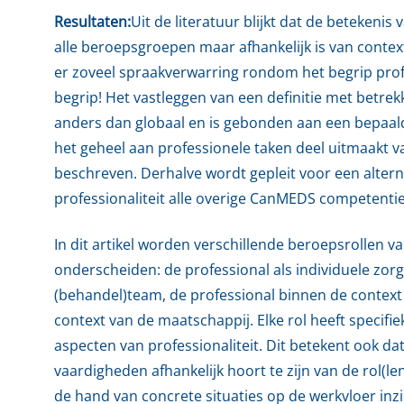
Resultaten:
Uit de literatuur blijkt dat de betekenis 
alle beroepsgroepen maar afhankelijk is van context
er zoveel spraakverwarring rondom het begrip profe
begrip! Het vastleggen van een definitie met betrekk
anders dan globaal en is gebonden aan een bepaalde 
het geheel aan professionele taken deel uitmaakt
beschreven. Derhalve wordt gepleit voor een alter
professionaliteit alle overige CanMEDS competenti
In dit artikel worden verschillende beroepsrollen 
onderscheiden: de professional als individuele zorgv
(behandel)team, de professional binnen de context
context van de maatschappij. Elke rol heeft specif
aspecten van professionaliteit. Dit betekent ook da
vaardigheden afhankelijk hoort te zijn van de rol(len
de hand van concrete situaties op de werkvloer inzic