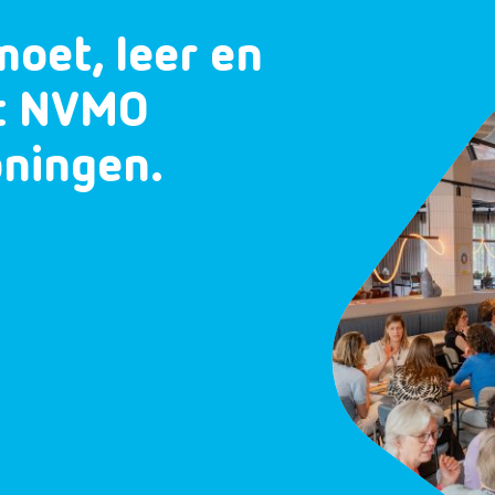
moet, leer en
et NVMO
oningen.