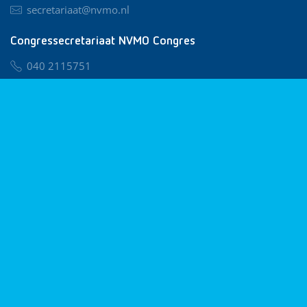
secretariaat@nvmo.nl
Congressecretariaat NVMO Congres
040 2115751
nvmo@congresservice.nl
Lid worden van NVMO
Privacy & Cookies
Algemene Voorwaarden
Klachtenregeling
© 2026 NVMO
Realisatie door
BUROTIJS