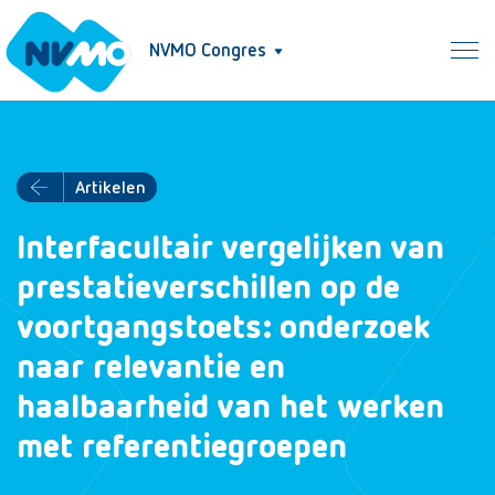
NVMO Congres
Artikelen
Interfacultair vergelijken van
prestatieverschillen op de
voortgangstoets: onderzoek
naar relevantie en
haalbaarheid van het werken
met referentiegroepen