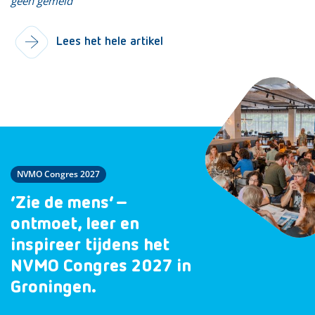
geen gemeld
Lees het hele artikel
NVMO Congres 2027
‘Zie de mens’ –
ontmoet, leer en
inspireer tijdens het
NVMO Congres 2027 in
Groningen.