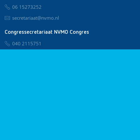
06 15273252
secretariaat@nvmo.nl
Congressecretariaat NVMO Congres
040 2115751
nvmo@congresservice.nl
Lid worden van NVMO
Privacy & Cookies
Algemene Voorwaarden
Klachtenregeling
© 2026 NVMO
Realisatie door
BUROTIJS