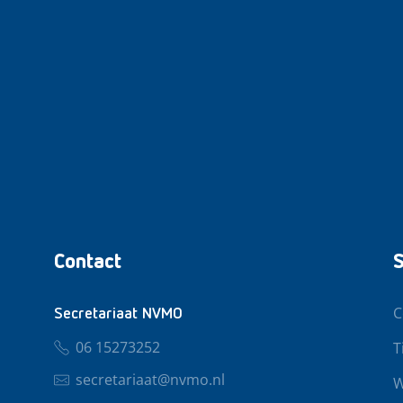
Contact
S
C
Secretariaat NVMO
06 15273252
T
secretariaat@nvmo.nl
W