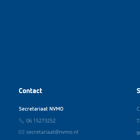
Contact
S
C
Secretariaat NVMO
06 15273252
T
secretariaat@nvmo.nl
W