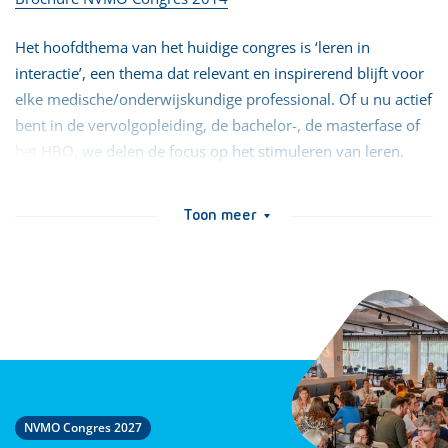
Het hoofdthema van het huidige congres is ‘leren in
interactie’, een thema dat relevant en inspirerend blijft voor
elke medische/onderwijskundige professional. Of u nu actief
bent in de vervolgopleiding, de bachelor-, de masterfase of
het HBO, we delen de focus op het stimuleren van leren.
Leren in interactie vindt overal in het medisch
opleidingscontinuüm plaats. In de hoofdlezingen wordt dit
Toon meer
veelzijdige thema vanuit een aantal perspectieven belicht.
Vanuit het ‘global health’ perspectief: er komen steeds meer
gezondheidsvraagstukken die juist interactie tussen landen
vergen, hoe kunnen we studenten tijdens hun opleiding
voorbereiden op dit soort vraagstukken? Vanuit het e-
learning perspectief: hoe is e-learning in te zetten om
interactief leren te stimuleren? Vanuit het leertheoretische
perspectief: welke evidentie is er om deze visie op leren te
NVMO Congres 2027
onderbouwen? En vanuit het dualistische perspectief over