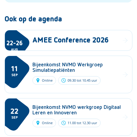
Ook op de agenda
AMEE Conference 2026
22-26
AUG
Bijeenkomst NVMO Werkgroep
11
Simulatiepatiënten
SEP
Online
09.30 tot 10.45 uur
Bijeenkomst NVMO werkgroep Digitaal
22
Leren en Innoveren
SEP
Online
11.00 tot 12.30 uur