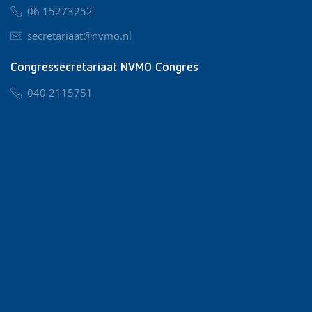
06 15273252
secretariaat@nvmo.nl
Congressecretariaat NVMO Congres
040 2115751
nvmo@congresservice.nl
Lid worden van NVMO
Privacy & Cookies
Algemene Voorwaarden
Klachtenregeling
© 2026 NVMO
Realisatie door
BUROTIJS