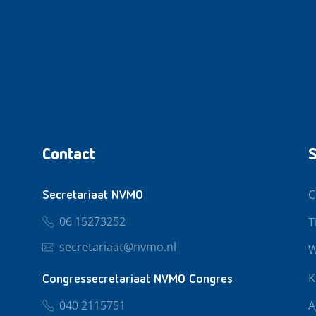
Contact
S
C
Secretariaat NVMO
06 15273252
T
secretariaat@nvmo.nl
W
K
Congressecretariaat NVMO Congres
040 2115751
A