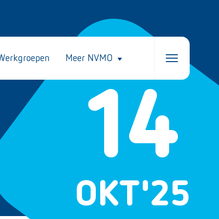
Werkgroepen
Meer NVMO
14
OKT
'25