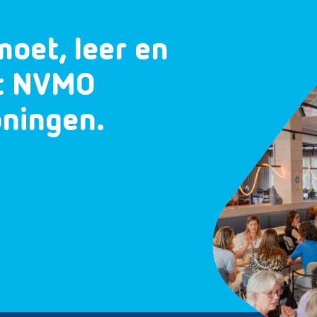
moet, leer en
et NVMO
oningen.