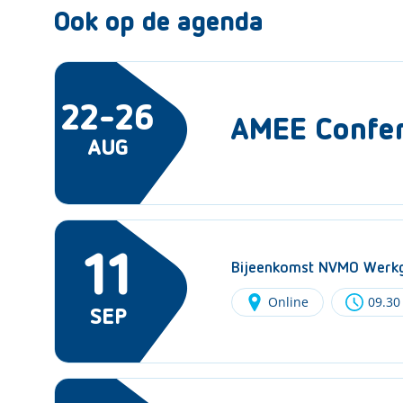
Ook op de agenda
22-26
AMEE Confe
AUG
11
Bijeenkomst NVMO Werkg
Online
09.30
SEP