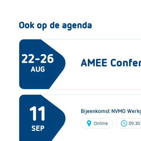
Ook op de agenda
22-26
AMEE Confe
AUG
11
Bijeenkomst NVMO Werkg
Online
09.30
SEP