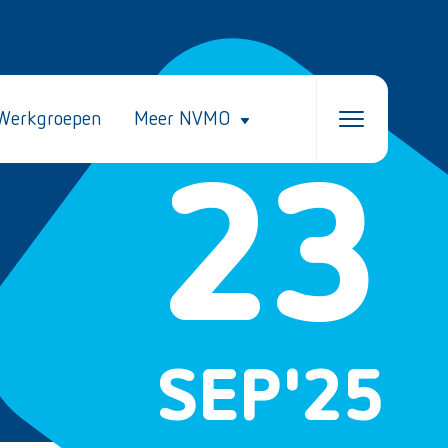
Werkgroepen
Meer NVMO
23
SEP
'25