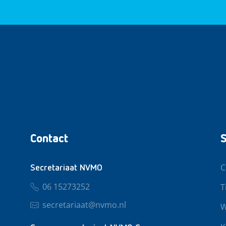
Contact
S
C
Secretariaat NVMO
06 15273252
T
secretariaat@nvmo.nl
W