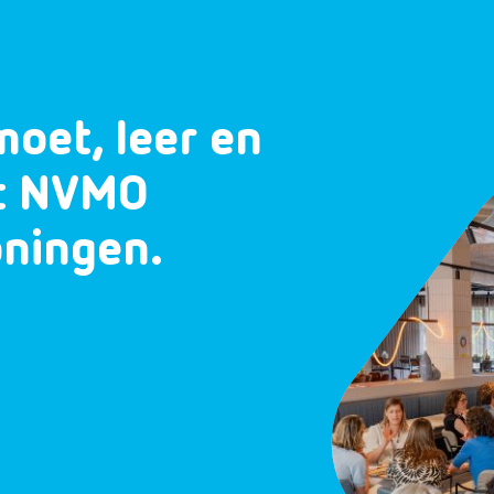
moet, leer en
et NVMO
oningen.