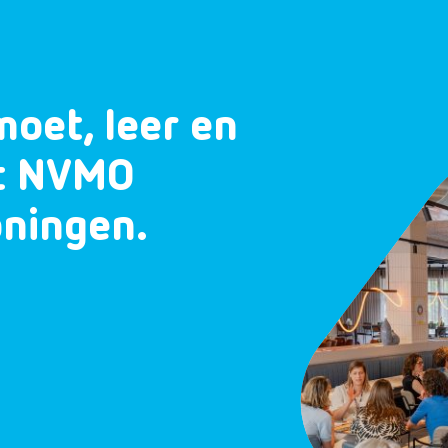
moet, leer en
et NVMO
oningen.