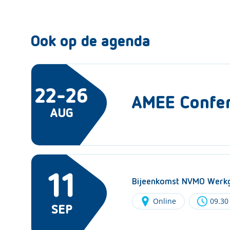
Ook op de agenda
22-26
AMEE Confe
AUG
11
Bijeenkomst NVMO Werkg
Online
09.30
SEP