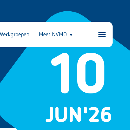
Werkgroepen
Meer NVMO
10
JUN
'26