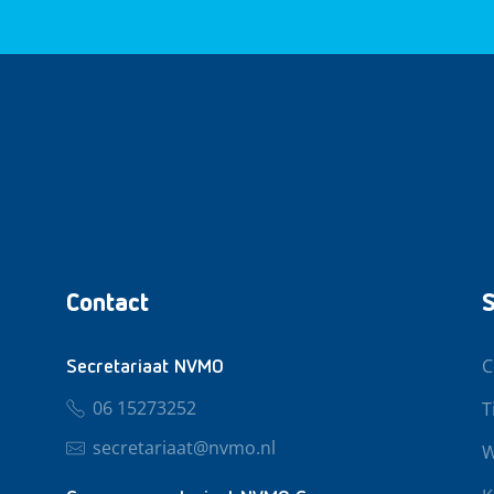
Contact
S
C
Secretariaat NVMO
06 15273252
T
secretariaat@nvmo.nl
W