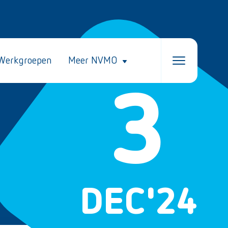
Werkgroepen
Meer NVMO
3
DEC
'24