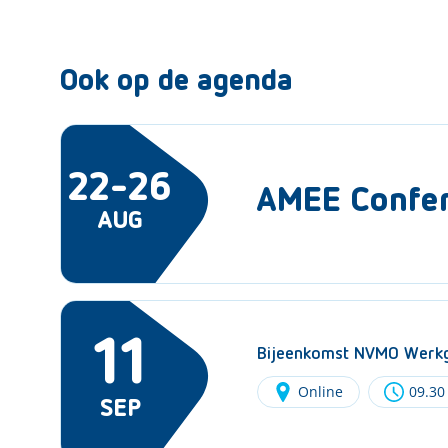
Ook op de agenda
22-26
AMEE Confe
AUG
11
Bijeenkomst NVMO Werkg
Online
09.30
SEP