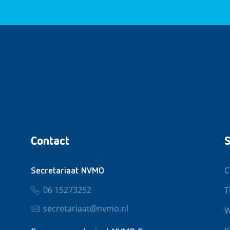
Contact
S
C
Secretariaat NVMO
06 15273252
T
secretariaat@nvmo.nl
W