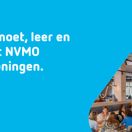
moet, leer en
et NVMO
oningen.