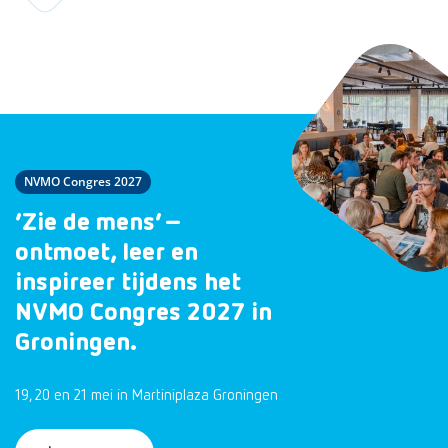
NVMO Congres 2027
‘Zie de mens’ –
ontmoet, leer en
inspireer tijdens het
NVMO Congres 2027 in
Groningen.
19, 20 en 21 mei in Martiniplaza Groningen