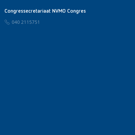
Congressecretariaat NVMO Congres
040 2115751
nvmo@congresservice.nl
Lid worden van NVMO
Privacy & Cookies
Algemene Voorwaarden
Klachtenregeling
© 2026 NVMO
Realisatie door
BUROTIJS