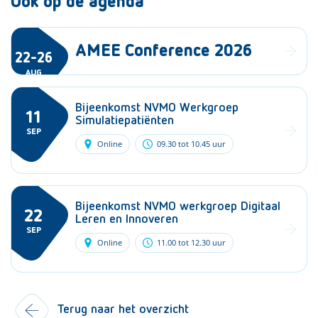
Ook op de agenda
AMEE Conference 2026
22-26
AUG
Bijeenkomst NVMO Werkgroep
11
Simulatiepatiënten
SEP
Online
09.30 tot 10.45 uur
Bijeenkomst NVMO werkgroep Digitaal
22
Leren en Innoveren
SEP
Online
11.00 tot 12.30 uur
Terug naar het overzicht