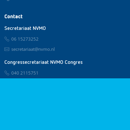
Contact
Secretariaat NVMO
06 15273252
secretariaat@nvmo.nl
Congressecretariaat NVMO Congres
040 2115751
nvmo@congresservice.nl
Lid worden van NVMO
Privacy & Cookies
Algemene Voorwaarden