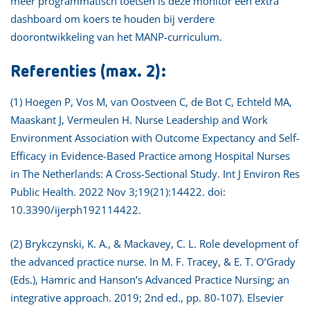
meer programmatisch toetsen is deze monitor een extra
dashboard om koers te houden bij verdere
doorontwikkeling van het MANP-curriculum.
Referenties (max. 2):
(1) Hoegen P, Vos M, van Oostveen C, de Bot C, Echteld MA,
Maaskant J, Vermeulen H. Nurse Leadership and Work
Environment Association with Outcome Expectancy and Self-
Efficacy in Evidence-Based Practice among Hospital Nurses
in The Netherlands: A Cross-Sectional Study. Int J Environ Res
Public Health. 2022 Nov 3;19(21):14422. doi:
10.3390/ijerph192114422.
(2) Brykczynski, K. A., & Mackavey, C. L. Role development of
the advanced practice nurse. In M. F. Tracey, & E. T. O’Grady
(Eds.), Hamric and Hanson’s Advanced Practice Nursing; an
integrative approach. 2019; 2nd ed., pp. 80-107). Elsevier