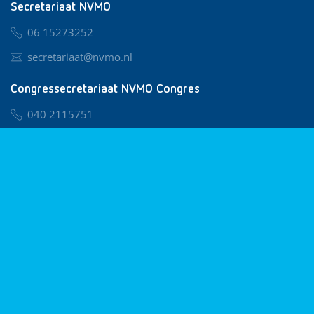
Secretariaat NVMO
06 15273252
secretariaat@nvmo.nl
Congressecretariaat NVMO Congres
040 2115751
nvmo@congresservice.nl
Lid worden van NVMO
Privacy & Cookies
Algemene Voorwaarden
Klachtenregeling
© 2026 NVMO
Realisatie door
BUROTIJS