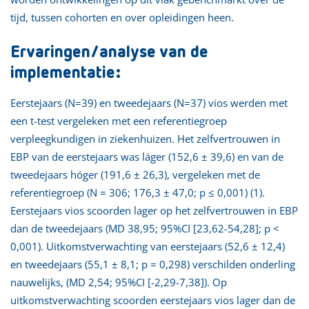
tijd, tussen cohorten en over opleidingen heen.
Ervaringen/analyse van de
implementatie:
Eerstejaars (N=39) en tweedejaars (N=37) vios werden met
een t-test vergeleken met een referentiegroep
verpleegkundigen in ziekenhuizen. Het zelfvertrouwen in
EBP van de eerstejaars was láger (152,6 ± 39,6) en van de
tweedejaars hóger (191,6 ± 26,3), vergeleken met de
referentiegroep (N = 306; 176,3 ± 47,0; p ≤ 0,001) (1).
Eerstejaars vios scoorden lager op het zelfvertrouwen in EBP
dan de tweedejaars (MD 38,95; 95%CI [23,62-54,28]; p <
0,001). Uitkomstverwachting van eerstejaars (52,6 ± 12,4)
en tweedejaars (55,1 ± 8,1; p = 0,298) verschilden onderling
nauwelijks, (MD 2,54; 95%CI [-2,29-7,38]). Op
uitkomstverwachting scoorden eerstejaars vios lager dan de