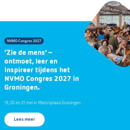
NVMO Congres 2027
‘Zie de mens’ –
ontmoet, leer en
inspireer tijdens het
NVMO Congres 2027 in
Groningen.
19, 20 en 21 mei in Martiniplaza Groningen
Lees meer