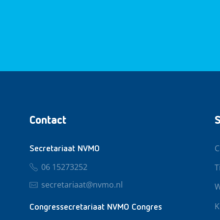
Contact
S
C
Secretariaat NVMO
06 15273252
T
secretariaat@nvmo.nl
W
K
Congressecretariaat NVMO Congres