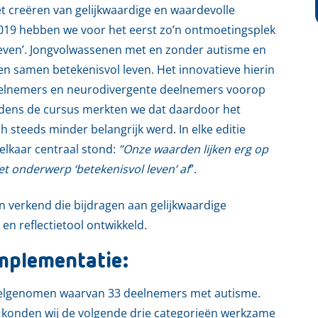
t creëren van gelijkwaardige en waardevolle
 2019 hebben we voor het eerst zo’n ontmoetingsplek
 Leven’. Jongvolwassenen met en zonder autisme en
 samen betekenisvol leven. Het innovatieve hierin
deelnemers en neurodivergente deelnemers voorop
jdens de cursus merkten we dat daardoor het
steeds minder belangrijk werd. In elke editie
elkaar centraal stond:
”Onze waarden lijken erg op
et onderwerp ‘betekenisvol leven’ af
”.
 verkend die bijdragen aan gelijkwaardige
en reflectietool ontwikkeld.
mplementatie:
eelgenomen waarvan 33 deelnemers met autisme.
s konden wij de volgende drie categorieën werkzame