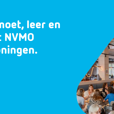
moet, leer en
et NVMO
oningen.