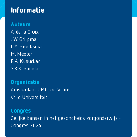
Informatie
Auteurs
A. de la Croix
J.W. Grijpma
L.A. Broeksma
M. Meeter
R.A. Kusurkar
S.K.K. Ramdas
Organisatie
Amsterdam UMC loc. VUmc
Vrije Universiteit
Congres
Gelijke kansen in het gezondheids zorgonderwijs -
Congres 2024