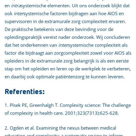
en
intra
systemische elementen. Uit ons onderzoek blijkt dat
ook
inter
systemische factoren bijdragen aan hoe AIOS en
supervisoren in de extramurale zorg complexiteit ervaren.
De praktische betekenis van deze bevinding voor de
opleidingspraktijk vereist nader onderzoek. Wij concluderen
dat het onderkennen van
inter
systemische complexiteit als
factor die bijdraagt aan zorgcomplexiteit zowel voor AIOS als
opleiders in de extramurale zorg belangrijk is als een eerste
stap om het opleiden en leren op de werkplek te verbeteren,
en daarbij ook optimale patiëntenzorg te kunnen leveren.
Referenties:
1. Plsek PE, Greenhalgh T. Complexity science: The challenge
of complexity in health care. 2001;323(7313):625-628.
2. Ogden et al. Examining the nexus between medical
education and complexity: a systematic review to inform