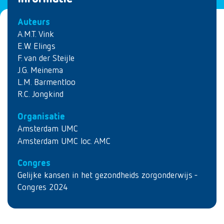
Auteurs
A.M.T. Vink
E.W. Elings
F. van der Steijle
J.G. Meinema
L.M. Barmentloo
R.C. Jongkind
Organisatie
Amsterdam UMC
Amsterdam UMC loc. AMC
Congres
Gelijke kansen in het gezondheids zorgonderwijs -
Congres 2024