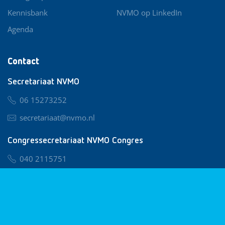
Kennisbank
NVMO op LinkedIn
Agenda
Contact
Secretariaat NVMO
06 15273252
secretariaat@nvmo.nl
Congressecretariaat NVMO Congres
040 2115751
nvmo@congresservice.nl
Lid worden van NVMO