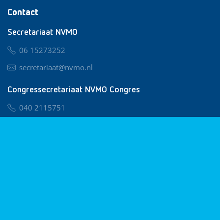
Contact
Secretariaat NVMO
06 15273252
secretariaat@nvmo.nl
Congressecretariaat NVMO Congres
040 2115751
nvmo@congresservice.nl
Lid worden van NVMO
Privacy & Cookies
Algemene Voorwaarden
Klachtenregeling