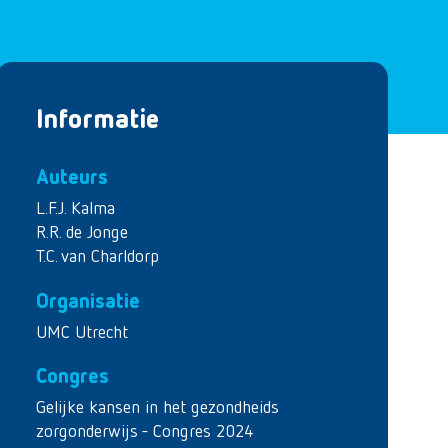
Informatie
Auteurs
L.F.J. Kalma
R.R. de Jonge
T.C. van Charldorp
Organisatie
UMC Utrecht
Congres
Gelijke kansen in het gezondheids
zorgonderwijs - Congres 2024