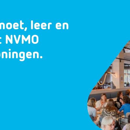
moet, leer en
et NVMO
oningen.