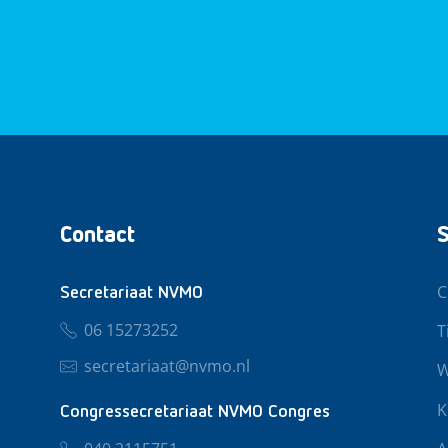
Contact
S
C
Secretariaat NVMO
06 15273252
T
secretariaat@nvmo.nl
W
K
Congressecretariaat NVMO Congres