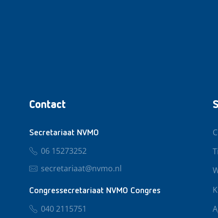
Contact
S
C
Secretariaat NVMO
06 15273252
T
secretariaat@nvmo.nl
W
K
Congressecretariaat NVMO Congres
040 2115751
A