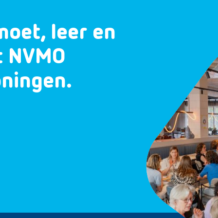
moet, leer en
et NVMO
oningen.