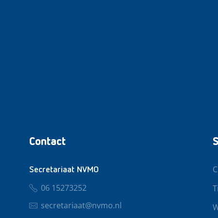
Contact
S
C
Secretariaat NVMO
06 15273252
T
secretariaat@nvmo.nl
W