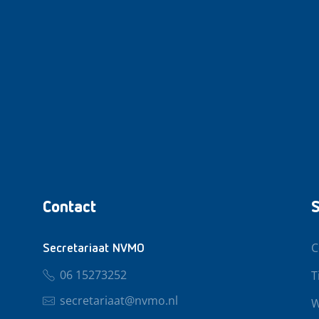
Contact
S
C
Secretariaat NVMO
06 15273252
T
secretariaat@nvmo.nl
W